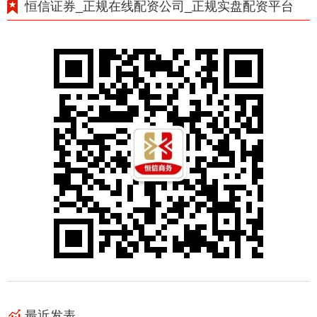
恒信证券_正规在线配资公司_正规实盘配资平台
最近发表