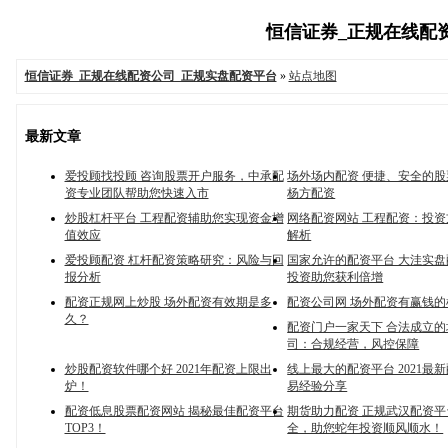
恒信证券_正规在线配资公
恒信证券_正规在线配资公司_正规实盘配资平台
»
站点地图
最新文章
爱投顾找投顾 咨询股票开户服务，中承配
场外场内配资 便捷、安全的
资专业团队帮助您快速入市
杨方配资
炒股杠杆平台 工程配资辅助您实现资金增
网络配资网站 工程配资：投
值效应
解析
爱投顾配资 杠杆配资策略研究：风险与回
国家允许的配资平台 大洼实
报分析
投资助您获利倍增
配资正规网上炒股 场外配资有效期是多
配资公司网 场外配资有赢钱
久？
配资门户一家天下 合法成立
司：合规经营，风控保障
炒股配资软件哪个好 2021年配资上限出
线上最大的配资平台 2021最
炉！
易经验分享
配资低息股票配资网站 揭秘最佳配资平台
期货助力配资 正规武汉配资
TOP3！
全，助您蛇年投资顺风顺水！