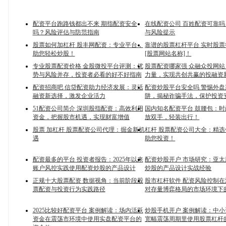
配资平台跑路钱都出不来 期指配资安全
在线配资公司 百姓配资可靠
吗？风险评估与防范指南
与风险提示
股票如何加杠杆 股丰网配资：专业平台，
靠谱的股票杠杆平台 实时股
助您轻松炒股！
[股票网站名称]！
专业股票配资价格 金股微投平台评测：优
股票配资哪家强 众融众投网
势与风险并存，投资者必看的好不好指南
力量，实现共创共赢的投融资
配资招商吧 信贷配资助力经济发展：灵活
配资炒股平台安全吗 警惕外
融资新选择，激发企业活力
阱，揭秘诈骗手法，保护投资
51配资公司简介 深圳股指配资：高效利用
国内知名配资平台 鼓腰包：
资金，把握股市机遇，实现财富增值
放双手，轻装出行！
股票 加杠杆 股票配资公司代理：掘金新机
杠杆 股票配资公司大全：精
遇
助您投资！
配资最多的平台 投资者报告：2025年以来
配资炒股开户 市场研究：亚
账户风控实践使用配资炒股的产品设计
炒股的产品设计实战经验
正规十大股票配资 数据视角：当前阶段股
股市杠杆软件 配资风险控制
票配资与投资行为实践路径
对存量博弈格局的市场环境下
2025比较好配资平台 案例解读：场内活跃
炒股手机开户 案例解读：中
资金在震荡市环境中使用实盘配资平台的
宽幅震荡周期里使用股票杠杆