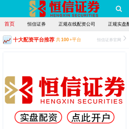
首页
恒信证券
正规在线配资公司
正规实盘
十大配资平台推荐
恒信证券官网
共
100
+平台