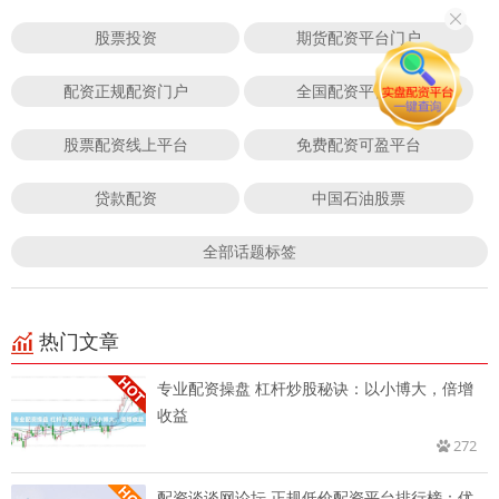
股票投资
期货配资平台门户
配资正规配资门户
全国配资平台排名
股票配资线上平台
免费配资可盈平台
贷款配资
中国石油股票
全部话题标签
热门文章
专业配资操盘 杠杆炒股秘诀：以小博大，倍增
收益
272
配资谈谈网论坛 正规低价配资平台排行榜：优