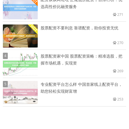
选高性价比融资服务
271
股票配资不要利息 靠谱配资，助你投资无忧
270
4
股票配资家中国 股票配资策略：精准选股，把
握市场机遇，实现资
269
5
专业配资平台怎么样 中国首家线上配资平台，
助您轻松实现财富增
253