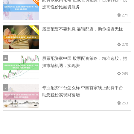
选高性价比融资服务
271
股票配资不要利息 靠谱配资，助你投资无忧
270
4
股票配资家中国 股票配资策略：精准选股，把
握市场机遇，实现资
269
5
专业配资平台怎么样 中国首家线上配资平台，
助您轻松实现财富增
253