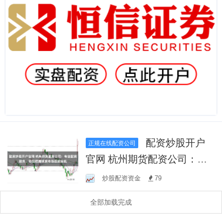
配资炒股开户
正规在线配资公司
官网 杭州期货配资公司：专
业配资服务，助您把握期货
炒股配资资金
79
市场投资良机
全部加载完成