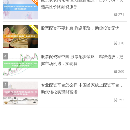
选高性价比融资服务
271
股票配资不要利息 靠谱配资，助你投资无忧
270
4
股票配资家中国 股票配资策略：精准选股，把
握市场机遇，实现资
269
5
专业配资平台怎么样 中国首家线上配资平台，
助您轻松实现财富增
253