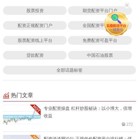
股票投资
期货配资平台门户
配资正规配资门户
全国配资平台排名
股票配资线上平台
免费配资可盈平台
贷款配资
中国石油股票
全部话题标签
热门文章
专业配资操盘 杠杆炒股秘诀：以小博大，倍增
收益
272
配资谈谈网论坛 正规低价配资平台排行榜：优