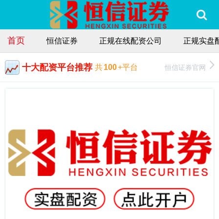
首页
恒信证券
正规在线配资公司
正规实盘
十大配资平台推荐
恒信证券官网
共
100
+平台