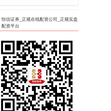
恒信证券_正规在线配资公司_正规实盘
配资平台