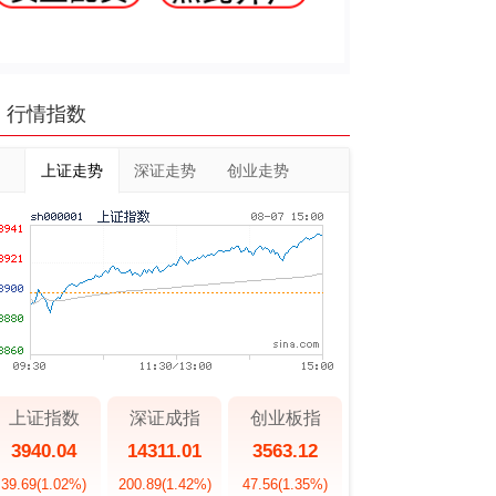
行情指数
上证走势
深证走势
创业走势
上证指数
深证成指
创业板指
3940.04
14311.01
3563.12
39.69
(1.02%)
200.89
(1.42%)
47.56
(1.35%)