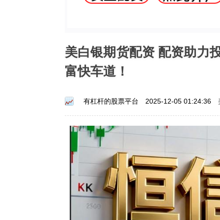
美白银期货配资 配资助力
富快车道！
有杠杆的股票平台
2025-12-05 01:24:36