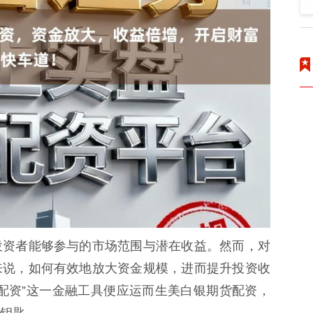
投资者能够参与的市场范围与潜在收益。然而，对
来说，如何有效地放大资金规模，进而提升投资收
配资”这一金融工具便应运而生美白银期货配资，