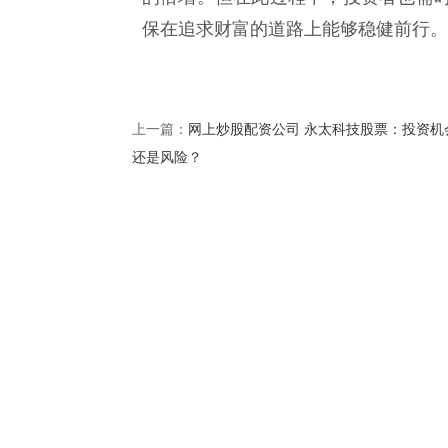
保在追求财富的道路上能够稳健前行。
网上炒股配资公司 永太科技股票：投资机
上一篇：
还是风险？