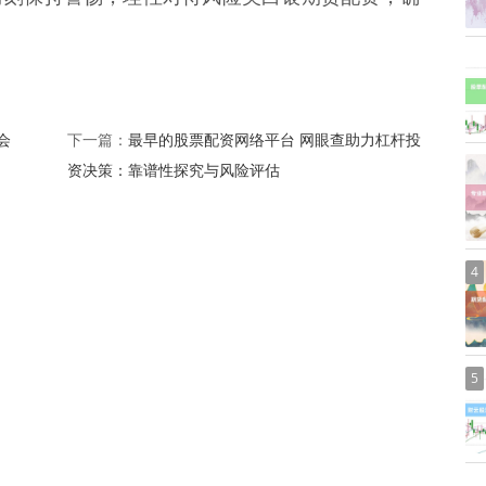
会
最早的股票配资网络平台 网眼查助力杠杆投
下一篇：
资决策：靠谱性探究与风险评估
4
5