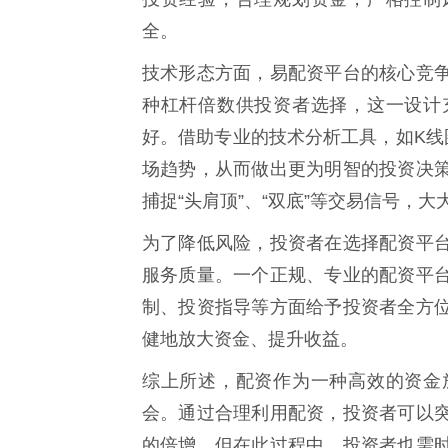
全。
技术形态方面，易配资平台的核心竞
种杠杆倍数供投资者选择，这一设计
好。借助专业的技术分析工具，如K线图
场趋势，从而做出更为明智的投资决
捕捉“头肩顶”、“双底”等交易信号，
为了降低风险，投资者在选择配资平
服务质量。一个正规、专业的配资平
制、投资指导等方面给予投资者全方
健地放大资金、提升收益。
综上所述，配资作为一种高效的资金
会。通过合理利用配资，投资者可以
的倍增。但在此过程中，投资者也需