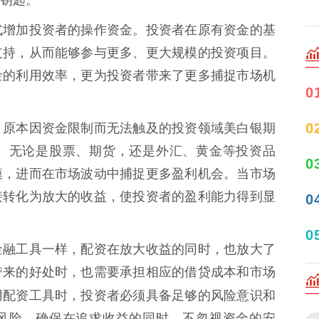
钥匙。
式增加投资者的操作资金。投资者在原有资金的基
支持，从而能够参与更多、更大规模的投资项目。
金的利用效率，更为投资者带来了更多捕捉市场机
0
0
。原本因资金限制而无法触及的投资领域美白银期
。无论是股票、期货，还是外汇、黄金等投资品
0
模，进而在市场波动中捕捉更多盈利机会。当市场
接转化为放大的收益，使投资者的盈利能力得到显
0
0
金融工具一样，配资在放大收益的同时，也放大了
带来的好处时，也需要承担相应的借贷成本和市场
用配资工具时，投资者必须具备足够的风险意识和
风险，确保在追求收益的同时，不忽视资金的安